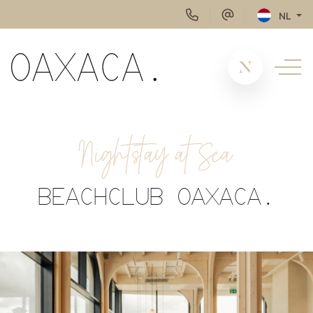
NL
Nightstay at Sea
BEACHCLUB OAXACA.