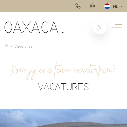
NL
Vacatures
Kom jij ons team versterken?
VACATURES